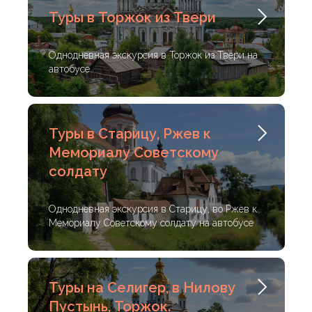
Туры в Торжок из Твери
Однодневная экскурсия в Торжок из Твери на
автобусе
Туры в Старицу, Ржев к
Мемориалу Советскому
солдату
Однодневная экскурсия в Старицу, во Ржев к
Мемориалу Советскому солдату на автобусе
Туры на Селигер, в Нилову
Пустынь, Торжок.