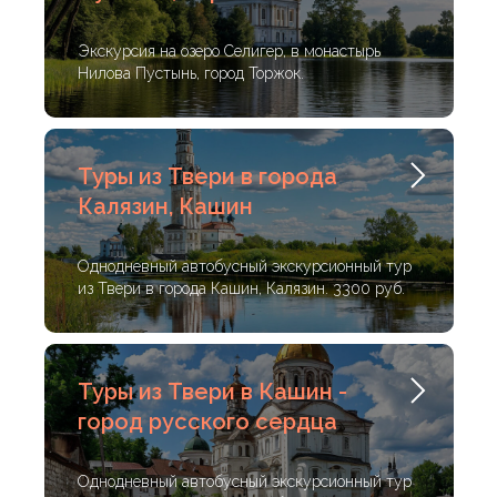
Экскурсия на озеро Селигер, в монастырь
Нилова Пустынь, город Торжок.
Туры из Твери в города
Калязин, Кашин
Однодневный автобусный экскурсионный тур
из Твери в города Кашин, Калязин. 3300 руб.
Туры из Твери в Кашин -
город русского сердца
Однодневный автобусный экскурсионный тур